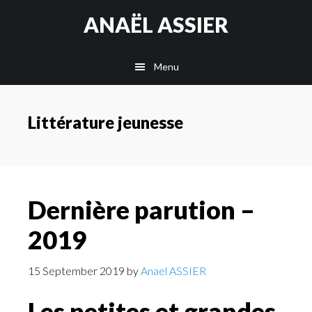
Skip
Skip
Skip
ANAËL ASSIER
to
to
to
content
secondary
footer
Menu
navigation
Littérature jeunesse
Dernière parution –
2019
15 September 2019
by
Anael ASSIER
Les petites et grandes