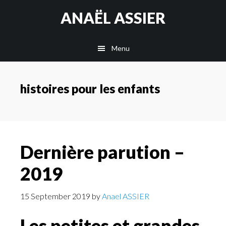
Skip
Skip
Skip
ANAËL ASSIER
to
to
to
content
secondary
footer
Menu
navigation
histoires pour les enfants
Dernière parution –
2019
15 September 2019
by
Anael ASSIER
Les petites et grandes